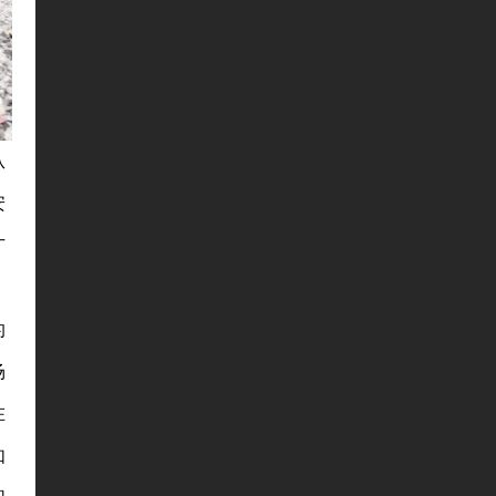
从
安
广
的
场
在
如